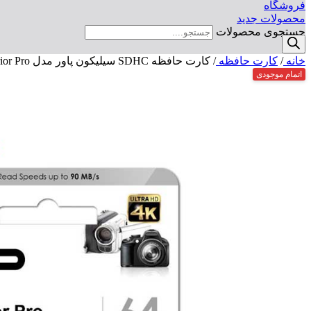
فروشگاه
محصولات جدید
جستجوی محصولات
خانه
/
کارت حافظه
/
کارت حافظه SDHC سیلیکون پاور مدل Superior Pro به ظرفیت 64 گیگ
اتمام موجودی