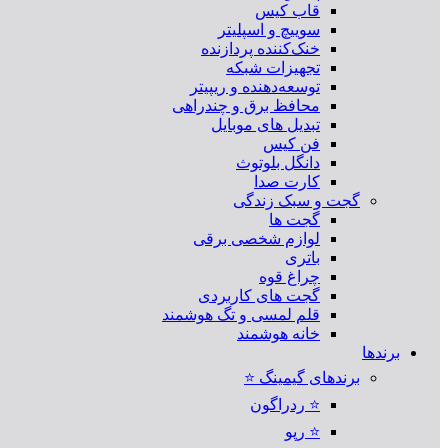
قاب کیس
سوییچ و اسپلیتر
خنک‌کننده پردازنده
تجهیزات شبکه
توسعه‌دهنده و ریپیتر
محافظ برق و چندراهی
تبدیل های موبایل
فن کیس
دانگل بلوتوث
کارت صدا
گجت و سبک زندگی
گجت ها
لوازم شخصی برقی
باتری
چراغ قوه
گجت های کاربردی
قلم لمسی و تگ هوشمند
خانه هوشمند
برندها
برندهای گیمینگ ⭐
⭐ ردراگون
⭐ رپو