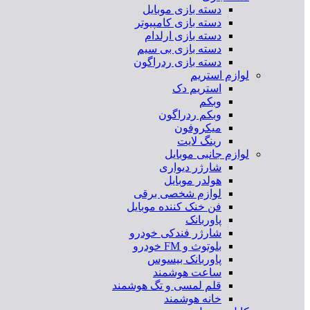
دسته بازی موبایل
دسته بازی کامپیوتر
دسته بازی ارلدام
دسته بازی بی سیم
دسته بازی ردراگون
لوازم استریم
استریم دک
وبکم
وبکم ردراگون
میکروفون
رینگ لایت
لوازم جانبی موبایل
شارژر دیواری
هولدر موبایل
لوازم شخصی برقی
فن خنک کننده موبایل
پاوربانک
شارژر فندکی خودرو
بلوتوث و FM خودرو
پاوربانک بیسوس
ساعت هوشمند
قلم لمسی و تگ هوشمند
خانه هوشمند