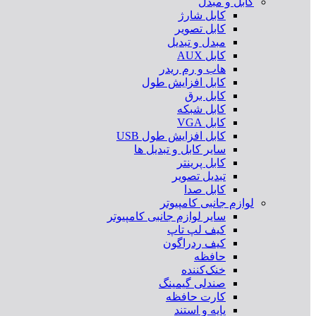
کابل و مبدل
کابل شارژ
کابل تصویر
مبدل و تبدیل
کابل AUX
هاب و رم ریدر
کابل افزایش طول
کابل برق
کابل شبکه
کابل VGA
کابل افزایش طول USB
سایر کابل و تبدیل ها
کابل پرینتر
تبدیل تصویر
کابل صدا
لوازم جانبی کامپیوتر
سایر لوازم جانبی کامپیوتر
کیف لپ تاپ
کیف ردراگون
حافظه
خنک‌کننده
صندلی گیمینگ
کارت حافظه
پایه و استند