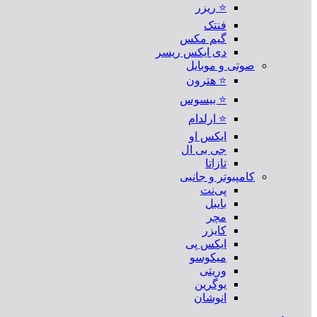
⭐ ریزر
فنتک
گیم مکس
دی ایکس ریسر
صوتی و موبایل
⭐ هترون
⭐ بیسوس
⭐ ارلدام
ایکس او
جی بی ال
تازاتا
کامپیوتر و جانبی
پی‌نت
بایبل
مچر
کایزر
ایکس پی
میکوسو
وریتی
یوگرین
انوشان