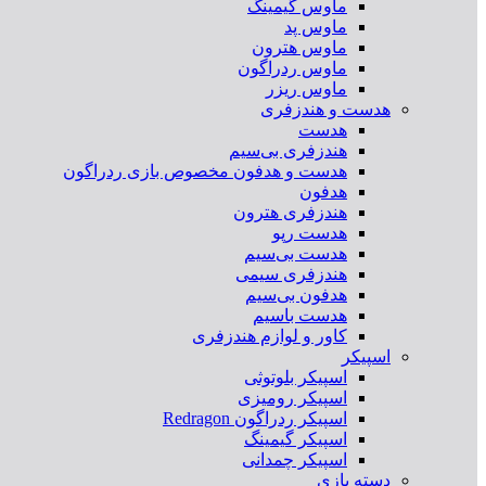
ماوس گیمینگ
ماوس پد
ماوس هترون
ماوس ردراگون
ماوس ریزر
هدست و هندزفری
هدست
هندزفری بی‌سیم
هدست و هدفون مخصوص بازی ردراگون
هدفون
هندزفری هترون
هدست رپو
هدست بی‌سیم
هندزفری سیمی
هدفون بی‌سیم
هدست باسیم
کاور و لوازم هندزفری
اسپیکر
اسپیکر بلوتوثی
اسپیکر رومیزی
اسپیکر ردراگون Redragon
اسپیکر گیمینگ
اسپیکر چمدانی
دسته بازی