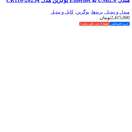
مبدل USB2.0 به Ethernet یوگرین مدل CR110-20254
مبدل و تبدیل
,
برندها
,
یوگرین
,
کابل و تبدیل
2,415,000
تومان
خرید اقساطی
فقط 2 عدد باقی مانده!