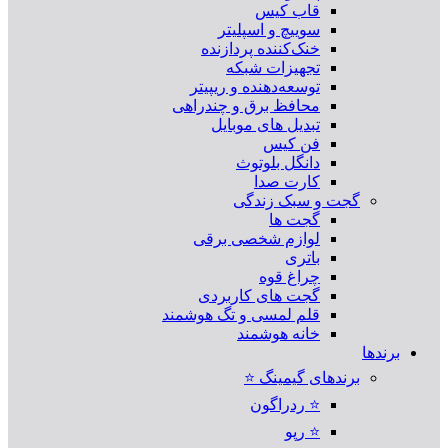
قاب کیس
سوییچ و اسپلیتر
خنک‌کننده پردازنده
تجهیزات شبکه
توسعه‌دهنده و ریپیتر
محافظ برق و چندراهی
تبدیل های موبایل
فن کیس
دانگل بلوتوث
کارت صدا
گجت و سبک زندگی
گجت ها
لوازم شخصی برقی
باتری
چراغ قوه
گجت های کاربردی
قلم لمسی و تگ هوشمند
خانه هوشمند
برندها
برندهای گیمینگ ⭐
⭐ ردراگون
⭐ رپو