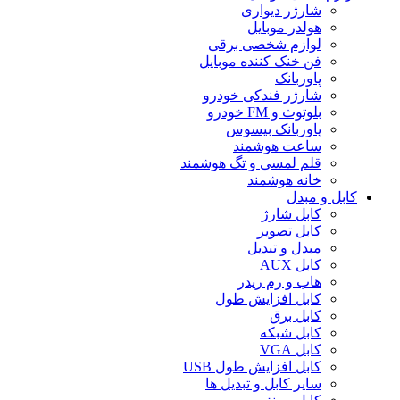
شارژر دیواری
هولدر موبایل
لوازم شخصی برقی
فن خنک کننده موبایل
پاوربانک
شارژر فندکی خودرو
بلوتوث و FM خودرو
پاوربانک بیسوس
ساعت هوشمند
قلم لمسی و تگ هوشمند
خانه هوشمند
کابل و مبدل
کابل شارژ
کابل تصویر
مبدل و تبدیل
کابل AUX
هاب و رم ریدر
کابل افزایش طول
کابل برق
کابل شبکه
کابل VGA
کابل افزایش طول USB
سایر کابل و تبدیل ها