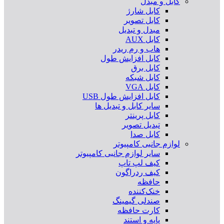
کابل و مبدل
کابل شارژ
کابل تصویر
مبدل و تبدیل
کابل AUX
هاب و رم ریدر
کابل افزایش طول
کابل برق
کابل شبکه
کابل VGA
کابل افزایش طول USB
سایر کابل و تبدیل ها
کابل پرینتر
تبدیل تصویر
کابل صدا
لوازم جانبی کامپیوتر
سایر لوازم جانبی کامپیوتر
کیف لپ تاپ
کیف ردراگون
حافظه
خنک‌کننده
صندلی گیمینگ
کارت حافظه
پایه و استند