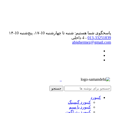
پاسخگوی شما هستیم: شنبه تا چهارشنبه 10-۱۷، پنج‌شنبه 10-۱۴
013-33251839
- 4 داخلی
abighermez@gmail.com
جستجو
کیبورد
کیبورد گیمینگ
کیبورد با سیم
کیبورد ردراگون