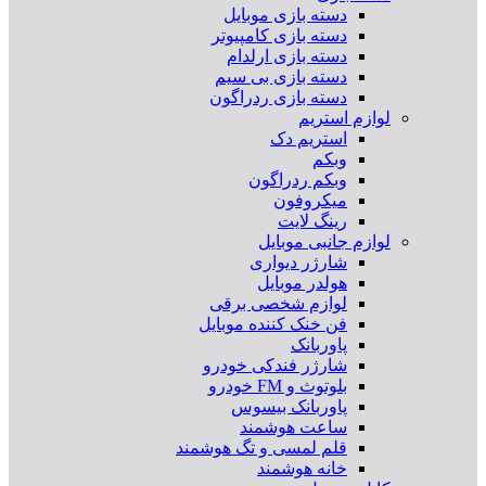
دسته بازی موبایل
دسته بازی کامپیوتر
دسته بازی ارلدام
دسته بازی بی سیم
دسته بازی ردراگون
لوازم استریم
استریم دک
وبکم
وبکم ردراگون
میکروفون
رینگ لایت
لوازم جانبی موبایل
شارژر دیواری
هولدر موبایل
لوازم شخصی برقی
فن خنک کننده موبایل
پاوربانک
شارژر فندکی خودرو
بلوتوث و FM خودرو
پاوربانک بیسوس
ساعت هوشمند
قلم لمسی و تگ هوشمند
خانه هوشمند