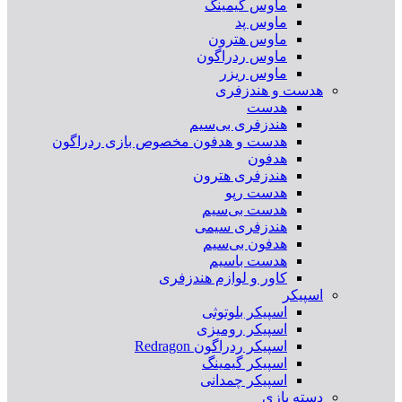
ماوس گیمینگ
ماوس پد
ماوس هترون
ماوس ردراگون
ماوس ریزر
هدست و هندزفری
هدست
هندزفری بی‌سیم
هدست و هدفون مخصوص بازی ردراگون
هدفون
هندزفری هترون
هدست رپو
هدست بی‌سیم
هندزفری سیمی
هدفون بی‌سیم
هدست باسیم
کاور و لوازم هندزفری
اسپیکر
اسپیکر بلوتوثی
اسپیکر رومیزی
اسپیکر ردراگون Redragon
اسپیکر گیمینگ
اسپیکر چمدانی
دسته بازی