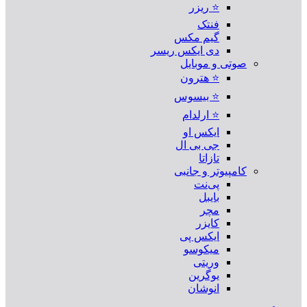
⭐ ریزر
فنتک
گیم مکس
دی ایکس ریسر
صوتی و موبایل
⭐ هترون
⭐ بیسوس
⭐ ارلدام
ایکس او
جی بی ال
تازاتا
کامپیوتر و جانبی
پی‌نت
بایبل
مچر
کایزر
ایکس پی
میکوسو
وریتی
یوگرین
انوشان