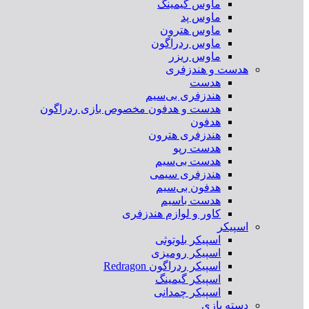
ماوس گیمینگ
ماوس پد
ماوس هترون
ماوس ردراگون
ماوس ریزر
هدست و هندزفری
هدست
هندزفری بی‌سیم
هدست و هدفون مخصوص بازی ردراگون
هدفون
هندزفری هترون
هدست رپو
هدست بی‌سیم
هندزفری سیمی
هدفون بی‌سیم
هدست باسیم
کاور و لوازم هندزفری
اسپیکر
اسپیکر بلوتوثی
اسپیکر رومیزی
اسپیکر ردراگون Redragon
اسپیکر گیمینگ
اسپیکر چمدانی
دسته بازی