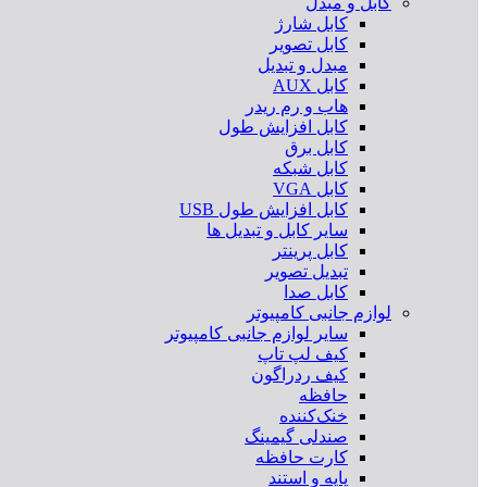
کابل و مبدل
کابل شارژ
کابل تصویر
مبدل و تبدیل
کابل AUX
هاب و رم ریدر
کابل افزایش طول
کابل برق
کابل شبکه
کابل VGA
کابل افزایش طول USB
سایر کابل و تبدیل ها
کابل پرینتر
تبدیل تصویر
کابل صدا
لوازم جانبی کامپیوتر
سایر لوازم جانبی کامپیوتر
کیف لپ تاپ
کیف ردراگون
حافظه
خنک‌کننده
صندلی گیمینگ
کارت حافظه
پایه و استند