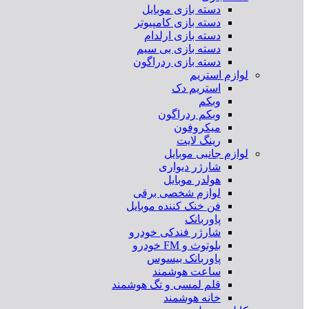
دسته بازی موبایل
دسته بازی کامپیوتر
دسته بازی ارلدام
دسته بازی بی سیم
دسته بازی ردراگون
لوازم استریم
استریم دک
وبکم
وبکم ردراگون
میکروفون
رینگ لایت
لوازم جانبی موبایل
شارژر دیواری
هولدر موبایل
لوازم شخصی برقی
فن خنک کننده موبایل
پاوربانک
شارژر فندکی خودرو
بلوتوث و FM خودرو
پاوربانک بیسوس
ساعت هوشمند
قلم لمسی و تگ هوشمند
خانه هوشمند