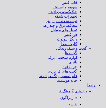
قاب کیس
سوییچ و اسپلیتر
خنک‌کننده پردازنده
تجهیزات شبکه
توسعه‌دهنده و ریپیتر
محافظ برق و چندراهی
تبدیل های موبایل
فن کیس
دانگل بلوتوث
کارت صدا
گجت و سبک زندگی
گجت ها
لوازم شخصی برقی
باتری
چراغ قوه
گجت های کاربردی
قلم لمسی و تگ هوشمند
خانه هوشمند
برندها
برندهای گیمینگ ⭐
⭐ ردراگون
⭐ رپو