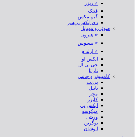
⭐ ریزر
فنتک
گیم مکس
دی ایکس ریسر
صوتی و موبایل
⭐ هترون
⭐ بیسوس
⭐ ارلدام
ایکس او
جی بی ال
تازاتا
کامپیوتر و جانبی
پی‌نت
بایبل
مچر
کایزر
ایکس پی
میکوسو
وریتی
یوگرین
انوشان