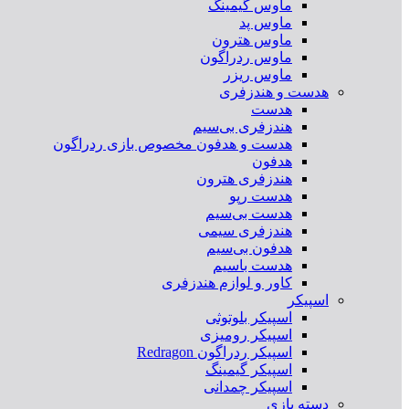
ماوس گیمینگ
ماوس پد
ماوس هترون
ماوس ردراگون
ماوس ریزر
هدست و هندزفری
هدست
هندزفری بی‌سیم
هدست و هدفون مخصوص بازی ردراگون
هدفون
هندزفری هترون
هدست رپو
هدست بی‌سیم
هندزفری سیمی
هدفون بی‌سیم
هدست باسیم
کاور و لوازم هندزفری
اسپیکر
اسپیکر بلوتوثی
اسپیکر رومیزی
اسپیکر ردراگون Redragon
اسپیکر گیمینگ
اسپیکر چمدانی
دسته بازی