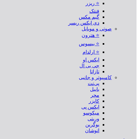
⭐ ریزر
فنتک
گیم مکس
دی ایکس ریسر
صوتی و موبایل
⭐ هترون
⭐ بیسوس
⭐ ارلدام
ایکس او
جی بی ال
تازاتا
کامپیوتر و جانبی
پی‌نت
بایبل
مچر
کایزر
ایکس پی
میکوسو
وریتی
یوگرین
انوشان