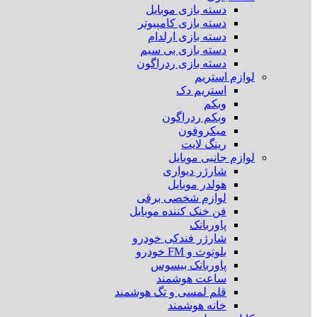
دسته بازی موبایل
دسته بازی کامپیوتر
دسته بازی ارلدام
دسته بازی بی سیم
دسته بازی ردراگون
لوازم استریم
استریم دک
وبکم
وبکم ردراگون
میکروفون
رینگ لایت
لوازم جانبی موبایل
شارژر دیواری
هولدر موبایل
لوازم شخصی برقی
فن خنک کننده موبایل
پاوربانک
شارژر فندکی خودرو
بلوتوث و FM خودرو
پاوربانک بیسوس
ساعت هوشمند
قلم لمسی و تگ هوشمند
خانه هوشمند