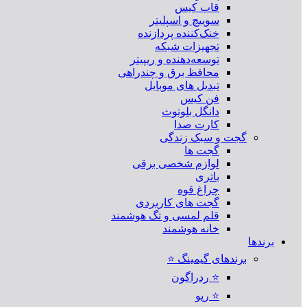
قاب کیس
سوییچ و اسپلیتر
خنک‌کننده پردازنده
تجهیزات شبکه
توسعه‌دهنده و ریپیتر
محافظ برق و چندراهی
تبدیل های موبایل
فن کیس
دانگل بلوتوث
کارت صدا
گجت و سبک زندگی
گجت ها
لوازم شخصی برقی
باتری
چراغ قوه
گجت های کاربردی
قلم لمسی و تگ هوشمند
خانه هوشمند
برندها
برندهای گیمینگ ⭐
⭐ ردراگون
⭐ رپو