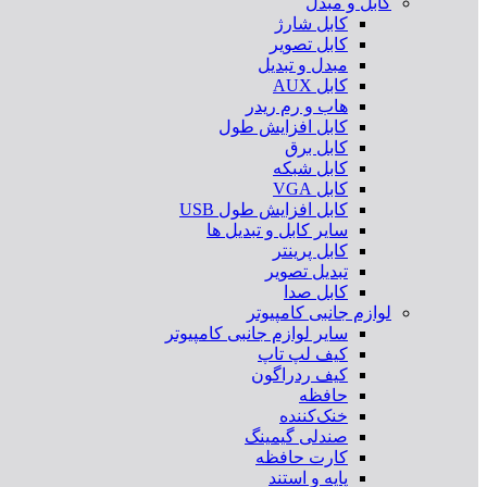
کابل و مبدل
کابل شارژ
کابل تصویر
مبدل و تبدیل
کابل AUX
هاب و رم ریدر
کابل افزایش طول
کابل برق
کابل شبکه
کابل VGA
کابل افزایش طول USB
سایر کابل و تبدیل ها
کابل پرینتر
تبدیل تصویر
کابل صدا
لوازم جانبی کامپیوتر
سایر لوازم جانبی کامپیوتر
کیف لپ تاپ
کیف ردراگون
حافظه
خنک‌کننده
صندلی گیمینگ
کارت حافظه
پایه و استند