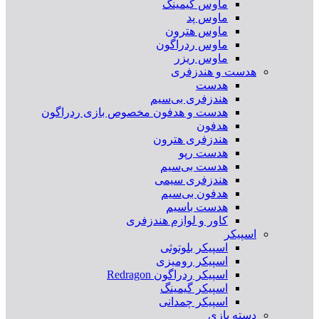
ماوس گیمینگ
ماوس پد
ماوس هترون
ماوس ردراگون
ماوس ریزر
هدست و هندزفری
هدست
هندزفری بی‌سیم
هدست و هدفون مخصوص بازی ردراگون
هدفون
هندزفری هترون
هدست رپو
هدست بی‌سیم
هندزفری سیمی
هدفون بی‌سیم
هدست باسیم
کاور و لوازم هندزفری
اسپیکر
اسپیکر بلوتوثی
اسپیکر رومیزی
اسپیکر ردراگون Redragon
اسپیکر گیمینگ
اسپیکر چمدانی
دسته بازی