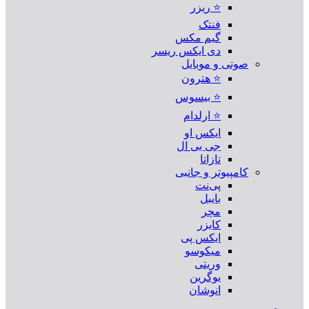
⭐ ریزر
فنتک
گیم مکس
دی ایکس ریسر
صوتی و موبایل
⭐ هترون
⭐ بیسوس
⭐ ارلدام
ایکس او
جی بی ال
تازاتا
کامپیوتر و جانبی
پی‌نت
بایبل
مچر
کایزر
ایکس پی
میکوسو
وریتی
یوگرین
انوشان