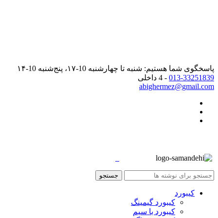
پاسخگوی شما هستیم: شنبه تا چهارشنبه 10-۱۷، پنج‌شنبه 10-۱۴
013-33251839
- 4 داخلی
abighermez@gmail.com
جستجو
کیبورد
کیبورد گیمینگ
کیبورد با سیم