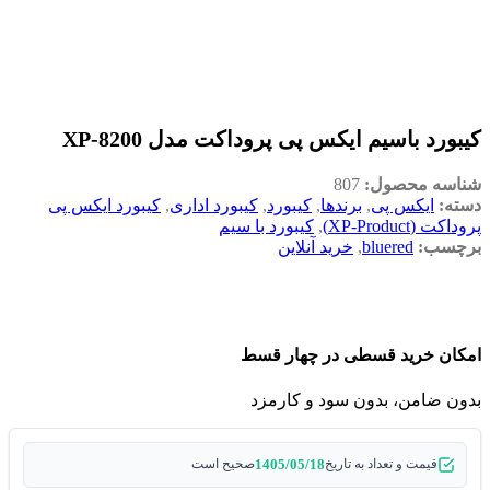
کیبورد باسیم ایکس پی پروداکت مدل XP-8200
شناسه محصول:
807
دسته:
ایکس پی
,
برندها
,
کیبورد
,
کیبورد اداری
,
کیبورد ایکس پی
پروداکت (XP-Product)
,
کیبورد با سیم
برچسب:
bluered
,
خرید آنلاین
امکان خرید قسطی در چهار قسط
بدون ضامن، بدون سود و کارمزد
1405/05/18
قیمت و تعداد به تاریخ
صحیح است