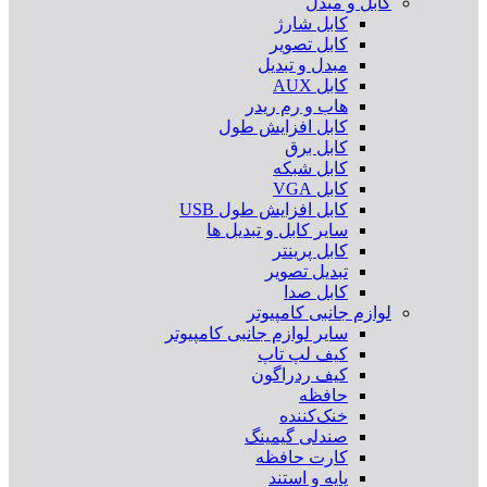
کابل و مبدل
کابل شارژ
کابل تصویر
مبدل و تبدیل
کابل AUX
هاب و رم ریدر
کابل افزایش طول
کابل برق
کابل شبکه
کابل VGA
کابل افزایش طول USB
سایر کابل و تبدیل ها
کابل پرینتر
تبدیل تصویر
کابل صدا
لوازم جانبی کامپیوتر
سایر لوازم جانبی کامپیوتر
کیف لپ تاپ
کیف ردراگون
حافظه
خنک‌کننده
صندلی گیمینگ
کارت حافظه
پایه و استند