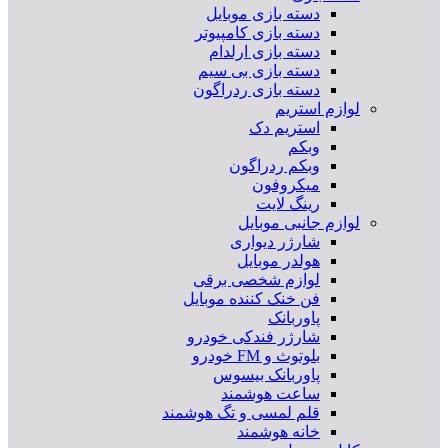
دسته بازی موبایل
دسته بازی کامپیوتر
دسته بازی ارلدام
دسته بازی بی سیم
دسته بازی ردراگون
لوازم استریم
استریم دک
وبکم
وبکم ردراگون
میکروفون
رینگ لایت
لوازم جانبی موبایل
شارژر دیواری
هولدر موبایل
لوازم شخصی برقی
فن خنک کننده موبایل
پاوربانک
شارژر فندکی خودرو
بلوتوث و FM خودرو
پاوربانک بیسوس
ساعت هوشمند
قلم لمسی و تگ هوشمند
خانه هوشمند