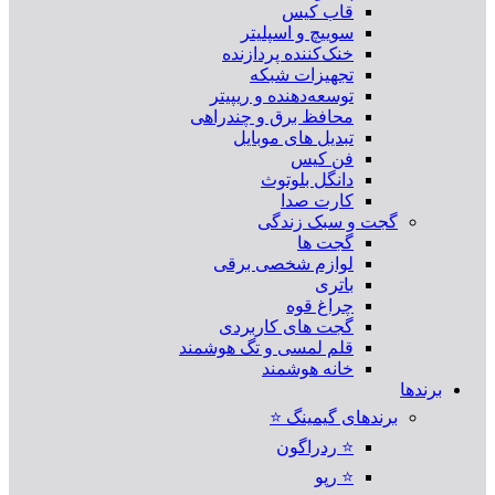
قاب کیس
سوییچ و اسپلیتر
خنک‌کننده پردازنده
تجهیزات شبکه
توسعه‌دهنده و ریپیتر
محافظ برق و چندراهی
تبدیل های موبایل
فن کیس
دانگل بلوتوث
کارت صدا
گجت و سبک زندگی
گجت ها
لوازم شخصی برقی
باتری
چراغ قوه
گجت های کاربردی
قلم لمسی و تگ هوشمند
خانه هوشمند
برندها
برندهای گیمینگ ⭐
⭐ ردراگون
⭐ رپو