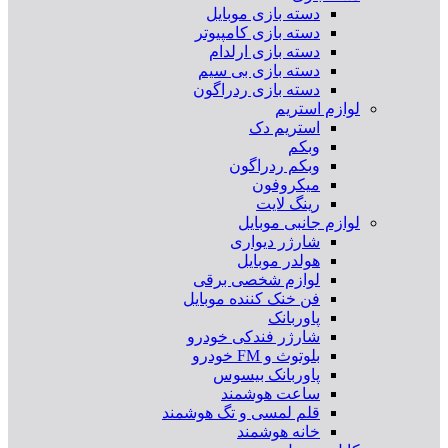
دسته بازی موبایل
دسته بازی کامپیوتر
دسته بازی ارلدام
دسته بازی بی سیم
دسته بازی ردراگون
لوازم استریم
استریم دک
وبکم
وبکم ردراگون
میکروفون
رینگ لایت
لوازم جانبی موبایل
شارژر دیواری
هولدر موبایل
لوازم شخصی برقی
فن خنک کننده موبایل
پاوربانک
شارژر فندکی خودرو
بلوتوث و FM خودرو
پاوربانک بیسوس
ساعت هوشمند
قلم لمسی و تگ هوشمند
خانه هوشمند