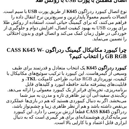
اتصال مطمئن با پورت USB با روکش طلا
نوع اتصال کیبورد ردراگون
K645
از طریق پورت
USB
با سیم است.
اتصالات باسیم معمولاً پایدارترین و سریع‌ترین نرخ انتقال داده را
فراهم می‌کنند، که برای گیمینگ حیاتی است. استفاده از روکش طلا
برای پورت USB به بهبود کیفیت اتصال، افزایش دوام و جلوگیری از
خوردگی در طول زمان کمک می‌کند و اتصال قوی و بدون اختلالی
را تضمین می‌نماید.
چرا کیبورد مکانیکال گیمینگ ردراگون CASS K645 W-
GB RGB را انتخاب کنیم؟
کیبورد ردراگون K645
یک انتخاب متعادل و قدرتمند برای طیف
وسیعی از گیمرهاست. این کیبورد با ترکیب سوئیچ‌های مکانیکال با
کیفیت، نورپردازی RGB جذاب، طراحی کامپکت
TKL
، و
قابلیت‌های پیشرفته مانند حافظه آنبورد و کلیدهای قابل
برنامه‌ریزی، تجربه‌ای فراتر از یک کیبورد معمولی را ارائه می‌دهد.
رنگ‌بندی سفید-آبی آن نیز ظاهری تازه و مدرن به میز شما
می‌بخشد. اگر به دنبال کیبوردی هستید که هم در بازی‌ها عملکردی
بی‌نقص داشته باشد و هم از نظر ظاهری زیبا و چشم‌نواز باشد،
ردراگون
CASS K645
قطعاً ارزش بررسی را دارد. این کیبورد
سرمایه‌گذاری هوشمندانه‌ای برای هر گیمری است که به دنبال
ابزاری قابل اعتماد و با کارایی بالا است.