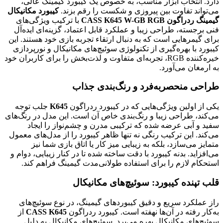
دارد. انتخاب ابزار مناسب، به خصوص یک کیبورد گیمینگ عالی،
می‌تواند تفاوت بین پیروزی و شکست را رقم بزند.
کیبورد مکانیکال
گیمینگ ردراگون CASS K645 W-GB RGB
با ترکیب ویژگی‌های
فنی برجسته، طراحی زیبا و عملکرد قابل اعتماد، گزینه‌ای ایده‌آل
برای گیمرهایی است که به دنبال ارتقاء تجربه بازی خود هستند. این
کیبورد با بهره‌گیری از تکنولوژی سوئیچ‌های مکانیکال و نورپردازی
خیره‌کننده RGB، تجربه‌ای متفاوت و لذت‌بخش را برای کاربران خود
به ارمغان می‌آورد.
طراحی منحصربه‌فرد و رنگ‌بندی جذاب
یکی از اولین ویژگی‌هایی که در کیبورد ردراگون
K645
جلب توجه
می‌کند، طراحی زیبا و رنگ‌بندی خاص آن است. این مدل در رنگ‌های
سفید و آبی عرضه شده که ترکیبی مدرن و چشم‌نواز را ایجاد
می‌کند. این ترکیب رنگی نه تنها ظاهر کیبورد را از مدل‌های معمول
متمایز می‌سازد، بلکه به زیبایی میز کار یا اتاق بازی شما نیز
می‌افزاید. بدنه کیبورد با دقت ساخته شده تا در کنار زیبایی، دوام و
استحکام لازم را برای استفاده طولانی‌مدت گیمینگ فراهم کند.
قلب تپنده کیبورد: سوئیچ‌های مکانیکال
راز عملکرد سریع و دقیق کیبوردهای گیمینگ، در نوع سوئیچ‌های
به‌کار رفته در آن‌ها نهفته است. کیبورد ردراگون
CASS K645
از
سوئیچ‌های مکانیکال بهره می‌برد. سوئیچ‌های مکانیکال به دلیل