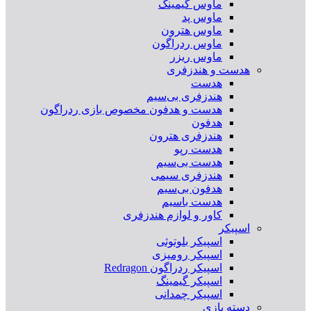
ماوس گیمینگ
ماوس پد
ماوس هترون
ماوس ردراگون
ماوس ریزر
هدست و هندزفری
هدست
هندزفری بی‌سیم
هدست و هدفون مخصوص بازی ردراگون
هدفون
هندزفری هترون
هدست رپو
هدست بی‌سیم
هندزفری سیمی
هدفون بی‌سیم
هدست باسیم
کاور و لوازم هندزفری
اسپیکر
اسپیکر بلوتوثی
اسپیکر رومیزی
اسپیکر ردراگون Redragon
اسپیکر گیمینگ
اسپیکر چمدانی
دسته بازی