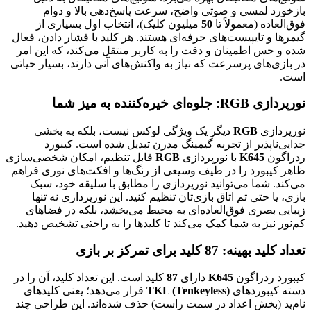
بازخورد لمسی و صوتی واضح، سرعت پاسخ‌دهی بالا و دوام
فوق‌العاده (معمولاً تا
50
میلیون کلیک)، انتخاب اول بسیاری از
گیمرها و تایپیست‌های حرفه‌ای هستند. هر کلید با فشار دادن، فعال
شده و حس اطمینان و دقت را به کاربر منتقل می‌کند، که این امر
در بازی‌های پرسرعت که نیاز به واکنش‌های آنی دارند، بسیار حیاتی
است.
نورپردازی RGB: جلوه‌ای خیره‌کننده به میز شما
نورپردازی
RGB
دیگر یک ویژگی لوکس نیست، بلکه به بخشی
جدایی‌ناپذیر از تجربه گیمینگ مدرن تبدیل شده است. کیبورد
ردراگون
K645
با نورپردازی
RGB
قابل تنظیم، امکان شخصی‌سازی
ظاهر کیبورد را در طیف وسیعی از رنگ‌ها و افکت‌های نوری فراهم
می‌کند. شما می‌توانید نورپردازی را مطابق با سلیقه خود، سبک
بازی، یا حتی تم اتاق بازی‌تان تنظیم کنید. این نورپردازی نه تنها
زیبایی بصری فوق‌العاده‌ای به محیط می‌بخشد، بلکه در فضاهای
کم‌نور نیز به شما کمک می‌کند تا کلیدها را به راحتی تشخیص دهید.
تعداد کلید بهینه: 87 کلید برای تمرکز بر بازی
کیبورد ردراگون
K645
دارای
87
کلید است. این تعداد کلید، آن را در
دسته کیبوردهای
TKL (Tenkeyless)
قرار می‌دهد؛ یعنی کلیدهای
نام‌پد (بخش اعداد در سمت راست) حذف شده‌اند. این طراحی چند