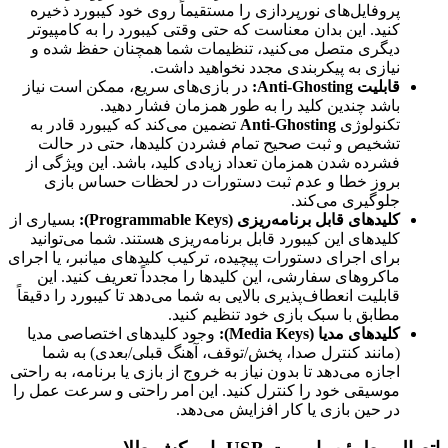
پروفایل‌های نورپردازی را مستقیماً روی خود کیبورد ذخیره
کنید. این بدان معناست که حتی وقتی کیبورد را به کامپیوتر
دیگری متصل می‌کنید، تنظیمات شما همچنان حفظ شده و
نیازی به پیکربندی مجدد نخواهید داشت.
قابلیت Anti-Ghosting:
در بازی‌های سریع، ممکن است نیاز
باشد چندین کلید را به طور همزمان فشار دهید.
تکنولوژی
Anti-Ghosting
تضمین می‌کند که کیبورد قادر به
تشخیص و ثبت صحیح تمام فشردن کلیدها، حتی در حالت
فشرده شدن همزمان تعداد زیادی کلید، باشد. این ویژگی از
بروز خطا و عدم ثبت دستورات در لحظات حساس بازی
جلوگیری می‌کند.
کلیدهای قابل برنامه‌ریزی (Programmable Keys):
بسیاری از
کلیدهای این کیبورد قابل برنامه‌ریزی هستند. شما می‌توانید
برای اجرای دستورات پیچیده، ترکیب کلیدهای میانبر، یا اجرای
ماکروهای سفارشی، این کلیدها را مجدداً تعریف کنید. این
قابلیت انعطاف‌پذیری بالایی به شما می‌دهد تا کیبورد را دقیقاً
مطابق با سبک بازی خود تنظیم کنید.
کلیدهای مدیا (Media Keys):
وجود کلیدهای اختصاصی مدیا
(مانند کنترل صدا، پخش/توقف، آهنگ قبلی/بعدی) به شما
اجازه می‌دهد تا بدون نیاز به خروج از بازی یا برنامه، به راحتی
موسیقی خود را کنترل کنید. این امر راحتی و سرعت عمل را
در حین بازی یا کار افزایش می‌دهد.