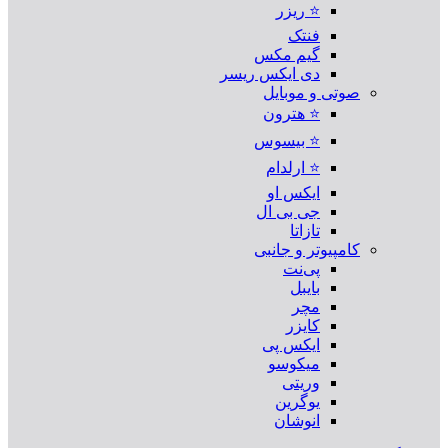
⭐ ریزر
فنتک
گیم مکس
دی ایکس ریسر
صوتی و موبایل
⭐ هترون
⭐ بیسوس
⭐ ارلدام
ایکس او
جی بی ال
تازاتا
کامپیوتر و جانبی
پی‌نت
بایبل
مچر
کایزر
ایکس پی
میکوسو
وریتی
یوگرین
انوشان