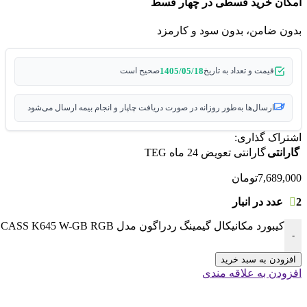
امکان خرید قسطی در چهار قسط
بدون ضامن، بدون سود و کارمزد
1405/05/18
قیمت و تعداد به تاریخ
صحیح است
ارسال‌ها به‌طور روزانه در صورت دریافت چاپار و انجام بیمه ارسال می‌شود
اشتراک گذاری:
گارانتی
گارانتی تعویض 24 ماه TEG
7,689,000
تومان
2 عدد در انبار
کیبورد مکانیکال گیمینگ ردراگون مدل CASS K645 W-GB RGB عدد
-
افزودن به سبد خرید
افزودن به علاقه مندی