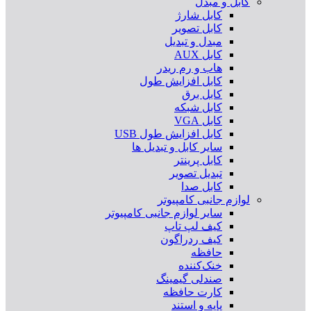
کابل و مبدل
کابل شارژ
کابل تصویر
مبدل و تبدیل
کابل AUX
هاب و رم ریدر
کابل افزایش طول
کابل برق
کابل شبکه
کابل VGA
کابل افزایش طول USB
سایر کابل و تبدیل ها
کابل پرینتر
تبدیل تصویر
کابل صدا
لوازم جانبی کامپیوتر
سایر لوازم جانبی کامپیوتر
کیف لپ تاپ
کیف ردراگون
حافظه
خنک‌کننده
صندلی گیمینگ
کارت حافظه
پایه و استند