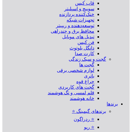
قاب کیس
سوییچ و اسپلیتر
خنک‌کننده پردازنده
تجهیزات شبکه
توسعه‌دهنده و ریپیتر
محافظ برق و چندراهی
تبدیل های موبایل
فن کیس
دانگل بلوتوث
کارت صدا
گجت و سبک زندگی
گجت ها
لوازم شخصی برقی
باتری
چراغ قوه
گجت های کاربردی
قلم لمسی و تگ هوشمند
خانه هوشمند
برندها
برندهای گیمینگ ⭐
⭐ ردراگون
⭐ رپو