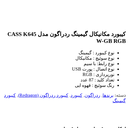
کیبورد مکانیکال گیمینگ ردراگون مدل CASS K645
W-GB RGB
نوع کیبورد : گیمینگ
نوع سوئیچ : مکانیکال
نوع رابط: با سیم
نوع اتصال : پورت USB
نورپردازی : RGB
تعداد کلید : 87 عدد
رنگ سوئیچ : قهوه ایی
دسته:
برندها
,
ردراگون
,
کیبورد
,
کیبورد ردراگون (Redragon)
,
کیبورد
گیمینگ