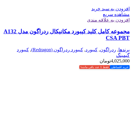
افزودن به سبد خرید
مشاهده سریع
افزودن به علاقه مندی
مجموعه کامل کلید کیبورد مکانیکال ردراگون مدل A132
CSA PBT
برندها
,
ردراگون
,
کیبورد
,
کیبورد ردراگون (Redragon)
,
کیبورد
گیمینگ
4,025,000
تومان
خرید اقساطی
فقط 1 عدد باقی مانده!