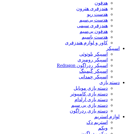
هدفون
هندزفری هترون
هدست رپو
هدست بی‌سیم
هندزفری سیمی
هدفون بی‌سیم
هدست باسیم
کاور و لوازم هندزفری
اسپیکر
اسپیکر بلوتوثی
اسپیکر رومیزی
اسپیکر ردراگون Redragon
اسپیکر گیمینگ
اسپیکر چمدانی
دسته بازی
دسته بازی موبایل
دسته بازی کامپیوتر
دسته بازی ارلدام
دسته بازی بی سیم
دسته بازی ردراگون
لوازم استریم
استریم دک
وبکم
وبکم ردراگون