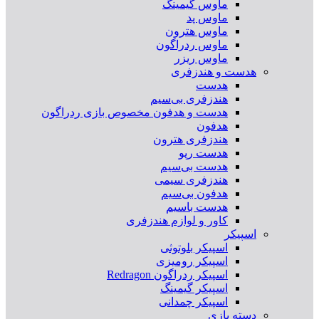
ماوس گیمینگ
ماوس پد
ماوس هترون
ماوس ردراگون
ماوس ریزر
هدست و هندزفری
هدست
هندزفری بی‌سیم
هدست و هدفون مخصوص بازی ردراگون
هدفون
هندزفری هترون
هدست رپو
هدست بی‌سیم
هندزفری سیمی
هدفون بی‌سیم
هدست باسیم
کاور و لوازم هندزفری
اسپیکر
اسپیکر بلوتوثی
اسپیکر رومیزی
اسپیکر ردراگون Redragon
اسپیکر گیمینگ
اسپیکر چمدانی
دسته بازی