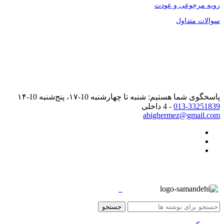
رویه مرجوعی و عودت
سوالات متداول
پاسخگوی شما هستیم: شنبه تا چهارشنبه 10-۱۷، پنج‌شنبه 10-۱۴
013-33251839
- 4 داخلی
abighermez@gmail.com
جستجو