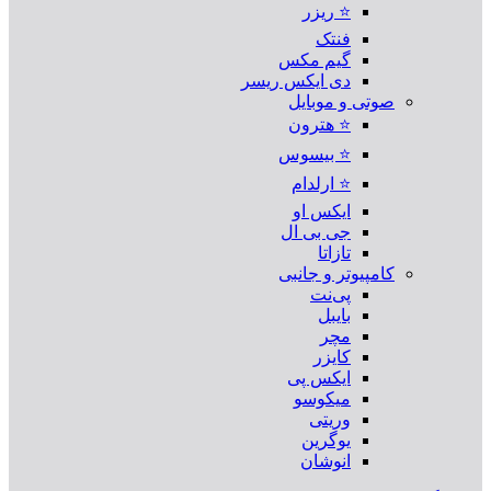
⭐ ریزر
فنتک
گیم مکس
دی ایکس ریسر
صوتی و موبایل
⭐ هترون
⭐ بیسوس
⭐ ارلدام
ایکس او
جی بی ال
تازاتا
کامپیوتر و جانبی
پی‌نت
بایبل
مچر
کایزر
ایکس پی
میکوسو
وریتی
یوگرین
انوشان