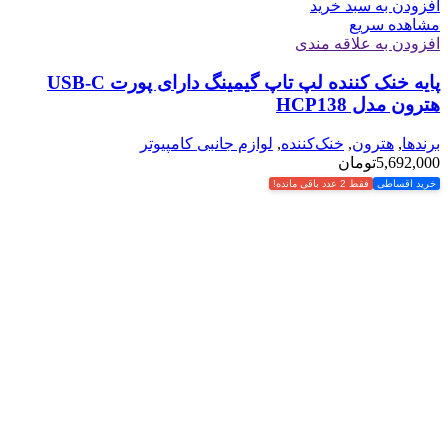
افزودن به سبد خرید
مشاهده سریع
افزودن به علاقه مندی
پایه خنک کننده لپ تاپ گیمینگ دارای پورت USB-C
هترون مدل HCP138
برندها
,
هترون
,
خنک‌کننده
,
لوازم جانبی کامپیوتر
5,692,000
تومان
خرید اقساطی
فقط 2 عدد باقی مانده!