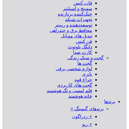
قاب کیس
سوییچ و اسپلیتر
خنک‌کننده پردازنده
تجهیزات شبکه
توسعه‌دهنده و ریپیتر
محافظ برق و چندراهی
تبدیل های موبایل
فن کیس
دانگل بلوتوث
کارت صدا
گجت و سبک زندگی
گجت ها
لوازم شخصی برقی
باتری
چراغ قوه
گجت های کاربردی
قلم لمسی و تگ هوشمند
خانه هوشمند
برندها
برندهای گیمینگ ⭐
⭐ ردراگون
⭐ رپو