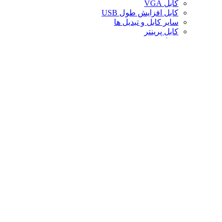
کابل VGA
کابل افزایش طول USB
سایر کابل و تبدیل ها
کابل پرینتر
تبدیل تصویر
کابل صدا
لوازم جانبی کامپیوتر
سایر لوازم جانبی کامپیوتر
کیف لپ تاپ
کیف ردراگون
حافظه
خنک‌کننده
صندلی گیمینگ
کارت حافظه
پایه و استند
قاب کیس
سوییچ و اسپلیتر
خنک‌کننده پردازنده
تجهیزات شبکه
توسعه‌دهنده و ریپیتر
محافظ برق و چندراهی
تبدیل های موبایل
فن کیس
دانگل بلوتوث