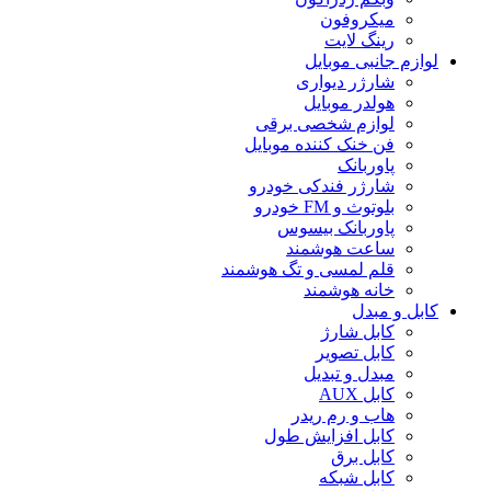
میکروفون
رینگ لایت
لوازم جانبی موبایل
شارژر دیواری
هولدر موبایل
لوازم شخصی برقی
فن خنک کننده موبایل
پاوربانک
شارژر فندکی خودرو
بلوتوث و FM خودرو
پاوربانک بیسوس
ساعت هوشمند
قلم لمسی و تگ هوشمند
خانه هوشمند
کابل و مبدل
کابل شارژ
کابل تصویر
مبدل و تبدیل
کابل AUX
هاب و رم ریدر
کابل افزایش طول
کابل برق
کابل شبکه