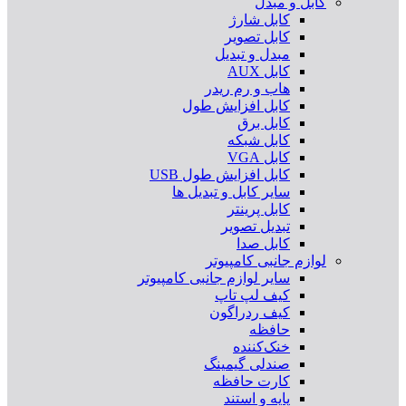
کابل و مبدل
کابل شارژ
کابل تصویر
مبدل و تبدیل
کابل AUX
هاب و رم ریدر
کابل افزایش طول
کابل برق
کابل شبکه
کابل VGA
کابل افزایش طول USB
سایر کابل و تبدیل ها
کابل پرینتر
تبدیل تصویر
کابل صدا
لوازم جانبی کامپیوتر
سایر لوازم جانبی کامپیوتر
کیف لپ تاپ
کیف ردراگون
حافظه
خنک‌کننده
صندلی گیمینگ
کارت حافظه
پایه و استند