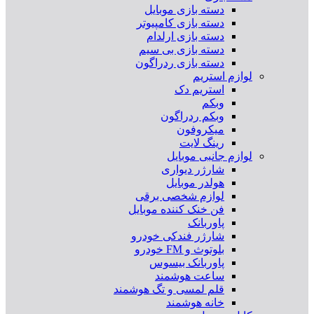
دسته بازی موبایل
دسته بازی کامپیوتر
دسته بازی ارلدام
دسته بازی بی سیم
دسته بازی ردراگون
لوازم استریم
استریم دک
وبکم
وبکم ردراگون
میکروفون
رینگ لایت
لوازم جانبی موبایل
شارژر دیواری
هولدر موبایل
لوازم شخصی برقی
فن خنک کننده موبایل
پاوربانک
شارژر فندکی خودرو
بلوتوث و FM خودرو
پاوربانک بیسوس
ساعت هوشمند
قلم لمسی و تگ هوشمند
خانه هوشمند