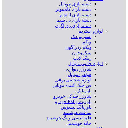
دسته بازی موبایل
دسته بازی کامپیوتر
دسته بازی ارلدام
دسته بازی بی سیم
دسته بازی ردراگون
لوازم استریم
استریم دک
وبکم
وبکم ردراگون
میکروفون
رینگ لایت
لوازم جانبی موبایل
شارژر دیواری
هولدر موبایل
لوازم شخصی برقی
فن خنک کننده موبایل
پاوربانک
شارژر فندکی خودرو
بلوتوث و FM خودرو
پاوربانک بیسوس
ساعت هوشمند
قلم لمسی و تگ هوشمند
خانه هوشمند