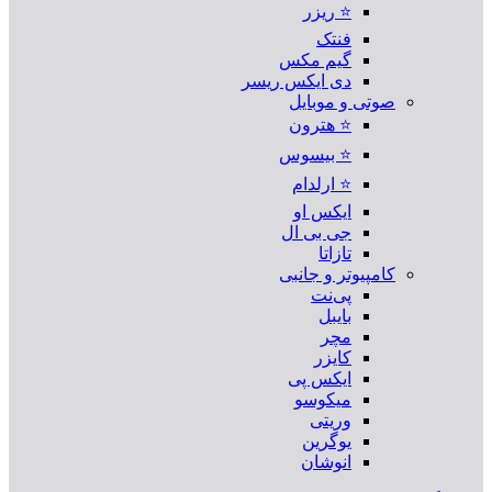
⭐ ریزر
فنتک
گیم مکس
دی ایکس ریسر
صوتی و موبایل
⭐ هترون
⭐ بیسوس
⭐ ارلدام
ایکس او
جی بی ال
تازاتا
کامپیوتر و جانبی
پی‌نت
بایبل
مچر
کایزر
ایکس پی
میکوسو
وریتی
یوگرین
انوشان