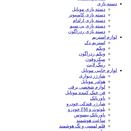
دسته بازی
دسته بازی موبایل
دسته بازی کامپیوتر
دسته بازی ارلدام
دسته بازی بی سیم
دسته بازی ردراگون
لوازم استریم
استریم دک
وبکم
وبکم ردراگون
میکروفون
رینگ لایت
لوازم جانبی موبایل
شارژر دیواری
هولدر موبایل
لوازم شخصی برقی
فن خنک کننده موبایل
پاوربانک
شارژر فندکی خودرو
بلوتوث و FM خودرو
پاوربانک بیسوس
ساعت هوشمند
قلم لمسی و تگ هوشمند