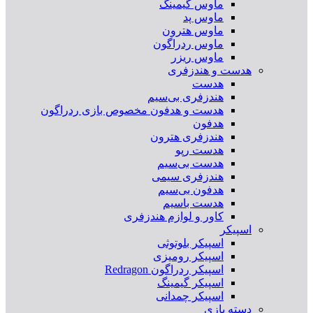
ماوس گیمینگ
ماوس پد
ماوس هترون
ماوس ردراگون
ماوس ریزر
هدست و هندزفری
هدست
هندزفری بی‌سیم
هدست و هدفون مخصوص بازی ردراگون
هدفون
هندزفری هترون
هدست رپو
هدست بی‌سیم
هندزفری سیمی
هدفون بی‌سیم
هدست باسیم
کاور و لوازم هندزفری
اسپیکر
اسپیکر بلوتوثی
اسپیکر رومیزی
اسپیکر ردراگون Redragon
اسپیکر گیمینگ
اسپیکر چمدانی
دسته بازی