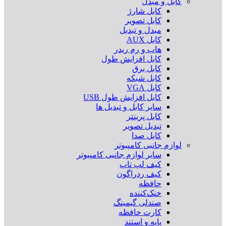
کابل و مبدل
کابل شارژ
کابل تصویر
مبدل و تبدیل
کابل AUX
هاب و رم ریدر
کابل افزایش طول
کابل برق
کابل شبکه
کابل VGA
کابل افزایش طول USB
سایر کابل و تبدیل ها
کابل پرینتر
تبدیل تصویر
کابل صدا
لوازم جانبی کامپیوتر
سایر لوازم جانبی کامپیوتر
کیف لپ تاپ
کیف ردراگون
حافظه
خنک‌کننده
صندلی گیمینگ
کارت حافظه
پایه و استند