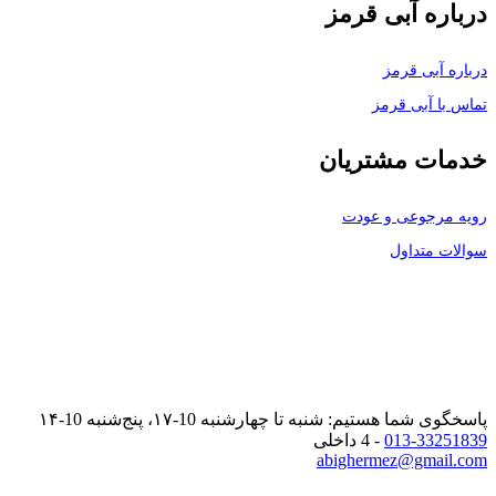
درباره آبی قرمز
درباره آبی قرمز
تماس با آبی قرمز
خدمات مشتریان
رویه مرجوعی و عودت
سوالات متداول
پاسخگوی شما هستیم: شنبه تا چهارشنبه 10-۱۷، پنج‌شنبه 10-۱۴
013-33251839
- 4 داخلی
abighermez@gmail.com