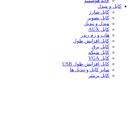
خانه هوشمند
کابل و مبدل
کابل شارژ
کابل تصویر
مبدل و تبدیل
کابل AUX
هاب و رم ریدر
کابل افزایش طول
کابل برق
کابل شبکه
کابل VGA
کابل افزایش طول USB
سایر کابل و تبدیل ها
کابل پرینتر
تبدیل تصویر
کابل صدا
لوازم جانبی کامپیوتر
سایر لوازم جانبی کامپیوتر
کیف لپ تاپ
کیف ردراگون
حافظه
خنک‌کننده
صندلی گیمینگ
کارت حافظه