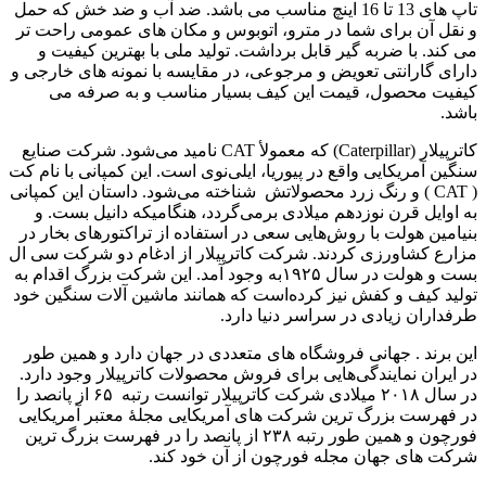
تاپ های 13 تا 16 اینچ مناسب می باشد. ضد آب و ضد خش که حمل
و نقل آن برای شما در مترو، اتوبوس و مکان های عمومی راحت تر
می کند. با ضربه گیر قابل برداشت. تولید ملی با بهترین کیفیت و
دارای گارانتی تعویض و مرجوعی، در مقایسه با نمونه های خارجی و
کیفیت محصول، قیمت این کیف بسیار مناسب و به صرفه می
باشد.
کاترپیلار (Caterpillar) که معمولأ CAT نامید می‌شود. شرکت صنایع
سنگین آمریکایی واقع در پیوریا، ایلی‌نوی است. این کمپانی با نام کت
( CAT ) و رنگ زرد محصولاتش شناخته می‌شود. داستان این کمپانی
به اوایل قرن نوزدهم میلادی برمی‌گردد، هنگامیکه دانیل بست. و
بنیامین هولت با روش‌هایی سعی در استفاده از تراکتورهای بخار در
مزارع کشاورزی کردند. شرکت کاترپیلار از ادغام دو شرکت سی ال
بست و هولت در سال ۱۹۲۵به وجود آمد. این شرکت بزرگ اقدام به
تولید کیف و کفش نیز کرده‌است که همانند ماشین آلات سنگین خود
طرفداران زیادی در سراسر دنیا دارد.
این برند . جهانی فروشگاه های متعددی در جهان دارد و همین طور
در ایران نمایندگی‌هایی برای فروش محصولات کاترپیلار وجود دارد.
در سال ۲۰۱۸ میلادی شرکت کاترپیلار توانست رتبه ۶۵ از پانصد را
در فهرست بزرگ ترین شرکت های آمریکایی مجلۀ معتبر آمریکایی
فورچون و همین طور رتبه ۲۳۸ از پانصد را در فهرست بزرگ ترین
شرکت های جهان مجله فورچون از آن خود کند.