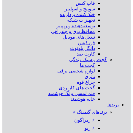
قاب کیس
سوییچ و اسپلیتر
خنک‌کننده پردازنده
تجهیزات شبکه
توسعه‌دهنده و ریپیتر
محافظ برق و چندراهی
تبدیل های موبایل
فن کیس
دانگل بلوتوث
کارت صدا
گجت و سبک زندگی
گجت ها
لوازم شخصی برقی
باتری
چراغ قوه
گجت های کاربردی
قلم لمسی و تگ هوشمند
خانه هوشمند
برندها
برندهای گیمینگ ⭐
⭐ ردراگون
⭐ رپو