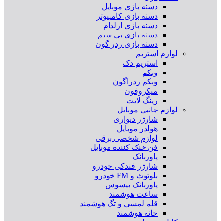
دسته بازی موبایل
دسته بازی کامپیوتر
دسته بازی ارلدام
دسته بازی بی سیم
دسته بازی ردراگون
لوازم استریم
استریم دک
وبکم
وبکم ردراگون
میکروفون
رینگ لایت
لوازم جانبی موبایل
شارژر دیواری
هولدر موبایل
لوازم شخصی برقی
فن خنک کننده موبایل
پاوربانک
شارژر فندکی خودرو
بلوتوث و FM خودرو
پاوربانک بیسوس
ساعت هوشمند
قلم لمسی و تگ هوشمند
خانه هوشمند