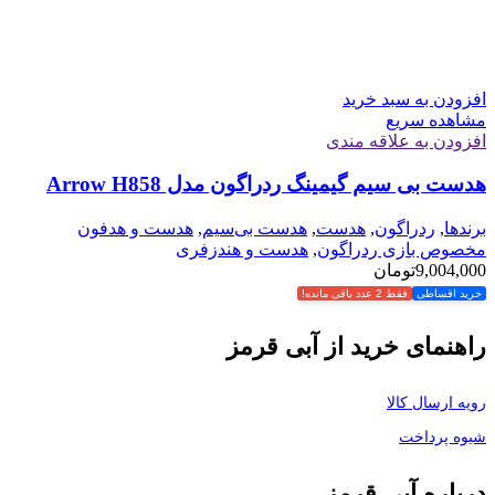
افزودن به سبد خرید
مشاهده سریع
افزودن به علاقه مندی
هدست بی سیم گیمینگ ردراگون مدل Arrow H858
برندها
,
ردراگون
,
هدست
,
هدست بی‌سیم
,
هدست و هدفون
مخصوص بازی ردراگون
,
هدست و هندزفری
9,004,000
تومان
خرید اقساطی
فقط 2 عدد باقی مانده!
راهنمای خرید از آبی قرمز
رویه ارسال کالا
شیوه پرداخت
درباره آبی قرمز