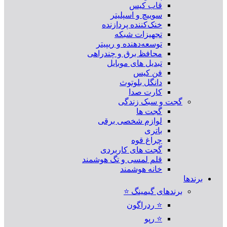
قاب کیس
سوییچ و اسپلیتر
خنک‌کننده پردازنده
تجهیزات شبکه
توسعه‌دهنده و ریپیتر
محافظ برق و چندراهی
تبدیل های موبایل
فن کیس
دانگل بلوتوث
کارت صدا
گجت و سبک زندگی
گجت ها
لوازم شخصی برقی
باتری
چراغ قوه
گجت های کاربردی
قلم لمسی و تگ هوشمند
خانه هوشمند
برندها
برندهای گیمینگ ⭐
⭐ ردراگون
⭐ رپو