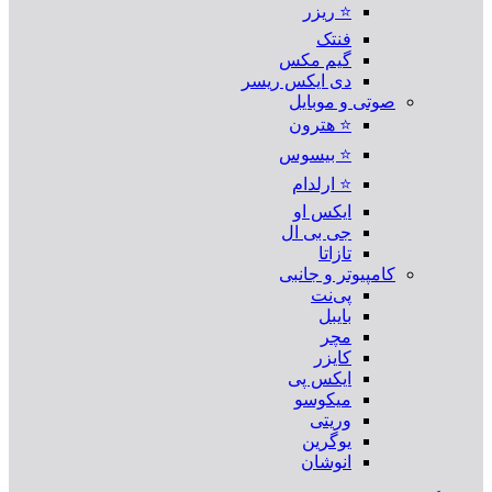
⭐ ریزر
فنتک
گیم مکس
دی ایکس ریسر
صوتی و موبایل
⭐ هترون
⭐ بیسوس
⭐ ارلدام
ایکس او
جی بی ال
تازاتا
کامپیوتر و جانبی
پی‌نت
بایبل
مچر
کایزر
ایکس پی
میکوسو
وریتی
یوگرین
انوشان