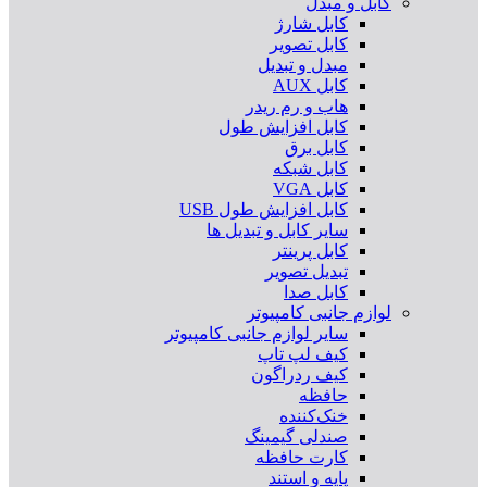
کابل و مبدل
کابل شارژ
کابل تصویر
مبدل و تبدیل
کابل AUX
هاب و رم ریدر
کابل افزایش طول
کابل برق
کابل شبکه
کابل VGA
کابل افزایش طول USB
سایر کابل و تبدیل ها
کابل پرینتر
تبدیل تصویر
کابل صدا
لوازم جانبی کامپیوتر
سایر لوازم جانبی کامپیوتر
کیف لپ تاپ
کیف ردراگون
حافظه
خنک‌کننده
صندلی گیمینگ
کارت حافظه
پایه و استند