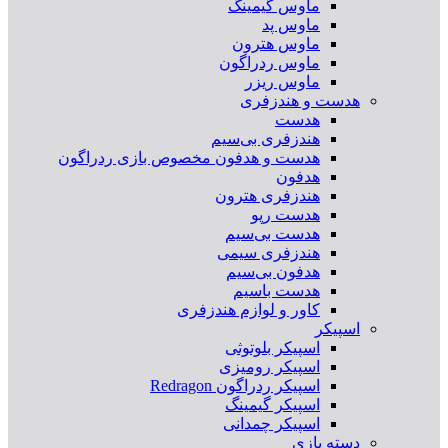
ماوس گیمینگ
ماوس پد
ماوس هترون
ماوس ردراگون
ماوس ریزر
هدست و هندزفری
هدست
هندزفری بی‌سیم
هدست و هدفون مخصوص بازی ردراگون
هدفون
هندزفری هترون
هدست رپو
هدست بی‌سیم
هندزفری سیمی
هدفون بی‌سیم
هدست باسیم
کاور و لوازم هندزفری
اسپیکر
اسپیکر بلوتوثی
اسپیکر رومیزی
اسپیکر ردراگون Redragon
اسپیکر گیمینگ
اسپیکر چمدانی
دسته بازی