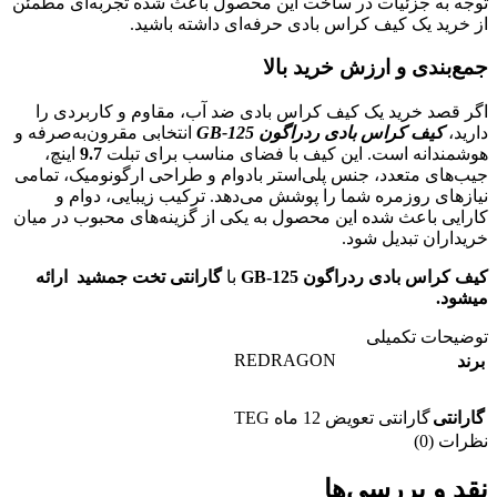
توجه به جزئیات در ساخت این محصول باعث شده تجربه‌ای مطمئن
از خرید یک کیف کراس بادی حرفه‌ای داشته باشید.
جمع‌بندی و ارزش خرید بالا
اگر قصد خرید یک کیف کراس بادی ضد آب، مقاوم و کاربردی را
دارید،
کیف کراس بادی ردراگون GB-125
انتخابی مقرون‌به‌صرفه و
هوشمندانه است. این کیف با فضای مناسب برای تبلت
9.7
اینچ،
جیب‌های متعدد، جنس پلی‌استر بادوام و طراحی ارگونومیک، تمامی
نیازهای روزمره شما را پوشش می‌دهد. ترکیب زیبایی، دوام و
کارایی باعث شده این محصول به یکی از گزینه‌های محبوب در میان
خریداران تبدیل شود.
کیف کراس بادی ردراگون GB-125
با
گارانتی تخت جمشید ارائه
میشود.
توضیحات تکمیلی
REDRAGON
برند
گارانتی
گارانتی تعویض 12 ماه TEG
نظرات (0)
نقد و بررسی‌ها